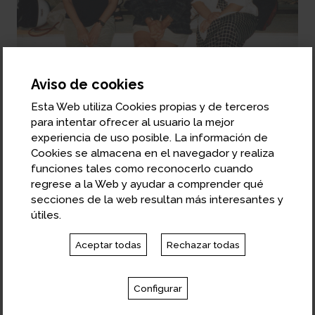
Aviso de cookies
Esta Web utiliza Cookies propias y de terceros
para intentar ofrecer al usuario la mejor
experiencia de uso posible. La información de
Anna Monjo, Marta Lorés, Olga Vilanova e Isabel Cruz
Cookies se almacena en el navegador y realiza
habían sido editoras de Antoni Bosch editor en años
funciones tales como reconocerlo cuando
anteriores. Año 1998
regrese a la Web y ayudar a comprender qué
secciones de la web resultan más interesantes y
útiles.
Actualmente, en el catálogo predominan los títulos
de economía (entendida en sentido amplio,
Aceptar todas
Rechazar todas
incluyendo desde Abundancia de Diamandis y Kotler
hasta libros de texto como el de Acemoglu, Laibson
y List, pasando por obras de Singer y Sumption);
Configurar
adquiere mayor cabida la divulgación científica