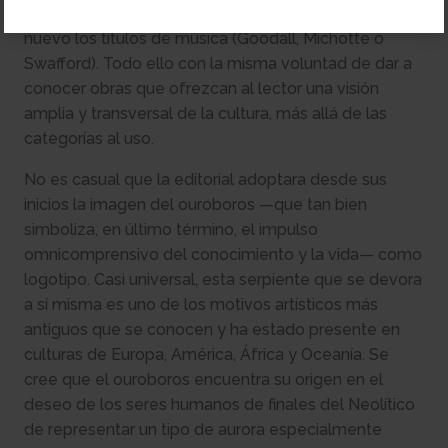
(Deamer, Reich, Tegmark o Trivers); y repuntan de
nuevo los títulos de música (Goodall, Michotte o
Swafford). Todo ello con la misma voluntad de dar a
conocer obras que ofrezcan al lector una visión
amplia y transversal de la cultura, más allá de las
categorías al uso.
No es casual que la editorial adoptara desde sus
inicios la imagen del ouroboros —que tan bien
simboliza, en último término, el impulso
omnicomprensivo del conocimiento y la vida— como
logotipo. Casi universal, esta serpiente que se devora
a sí misma es uno de los motivos artísticos más
antiguos que se conocen y ha estado presente en
culturas de Europa, América, África y Oceanía. Se
cree que el ouroboros encuentra su origen en el
deseo de los seres humanos de finales del Neolítico
de representar un tipo de aurora especialmente