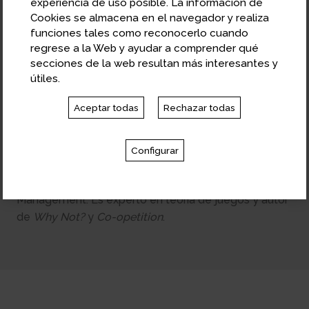
experiencia de uso posible. La información de
Cookies se almacena en el navegador y realiza
funciones tales como reconocerlo cuando
regrese a la Web y ayudar a comprender qué
secciones de la web resultan más interesantes y
útiles.
Aceptar todas
Rechazar todas
Barry J. Nalebuff
Catedrático de Economía en Yale School of
Configurar
Management
Catedrático de Economía en Yale School of
Management. Es experto en teoría de juegos y autor
de
Why Not?
y
Co-opetition
.