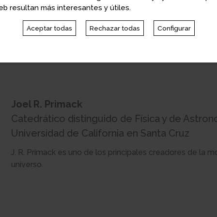
California en Santa Cruz
b resultan más interesantes y útiles.
Profesora en University of California en Santa Cruz. Ha t
Aceptar todas
Rechazar todas
Configurar
Fundación Ford y la Oficina de Evaluación de la Tecnolog
EEUU.
Joel R. Primack
Catedrático distinguido de Física y de Astron
Universidad de California en Santa Cruz
J. R. Primack es uno de los principales creadores de la m
universo.