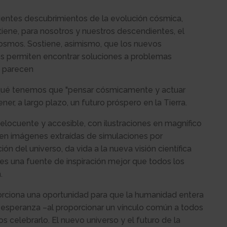
cientes descubrimientos de la evolución cósmica,
tiene, para nosotros y nuestros descendientes, el
osmos. Sostiene, asimismo, que los nuevos
os permiten encontrar soluciones a problemas
, parecen
r qué tenemos que "pensar cósmicamente y actuar
er, a largo plazo, un futuro próspero en la Tierra.
a elocuente y accesible, con ilustraciones en magnífico
uyen imágenes extraídas de simulaciones por
n del universo, da vida a la nueva visión científica
 es una fuente de inspiración mejor que todos los
.
orciona una oportunidad para que la humanidad entera
a esperanza –al proporcionar un vínculo común a todos
 celebrarlo. El nuevo universo y el futuro de la