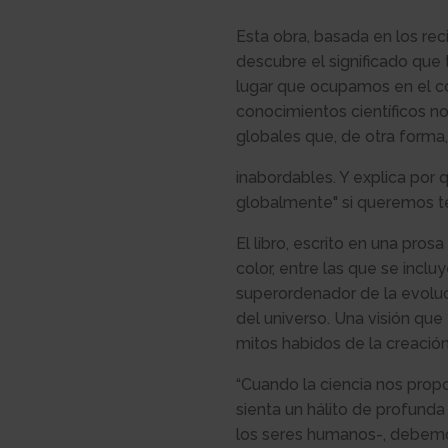
Esta obra, basada en los re
descubre el significado que 
lugar que ocupamos en el c
conocimientos científicos n
globales que, de otra forma
inabordables. Y explica po
globalmente" si queremos ten
El libro, escrito en una pros
color, entre las que se incl
superordenador de la evolució
del universo. Una visión que
mitos habidos de la creación
“Cuando la ciencia nos prop
sienta un hálito de profund
los seres humanos-, debemos