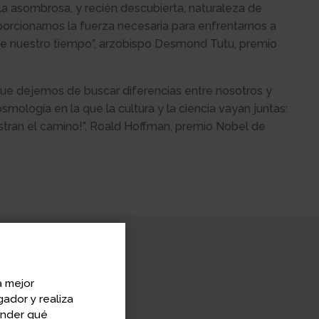
 asombrosa, y recién descubierta, naturaleza de
orcionarnos la fuerza necesaria para enfrentarnos a
e nuestro tiempo”, arzobispo Desmond Tutu, premio
 que dejemos de buscar diferencias entre nosotros y
ología en la que la cultura y la ciencia vayan juntas:
tran el camino!”, Roald Hoffman, premio Nobel de
a mejor
n University of
ador y realiza
ender qué