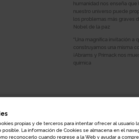
humanidad nos enseña que la
nuestro universo puede prop
los problemas más graves d
Nobel de la paz
“Una magnífica invitación a
construyamos una misma cosm
¡Abrams y Primack nos mues
química
ies
Nancy Ellen Abrams
ookies propias y de terceros para intentar ofrecer al usuario l
Abogada y filósofa de la cultura. Profesora e
 posible. La información de Cookies se almacena en el naveg
omo reconocerlo cuando regrese a la Web y ayudar a compr