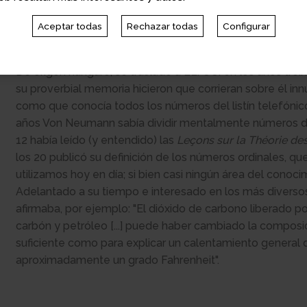
el
Financial Times
como la persona del siglo, por represe
característica del siglo que justo acababa, consistente e
Aceptar todas
Rechazar todas
Configurar
mente para cambiar el mundo.
De origen húngaro, se trasladó a EE. UU. en los años trein
su proverbial memoria hicieron que corrieran sobre él in
como que conocía todos los números del listín telefónic
años Von Neumann sabía dividir mentalmente números d
12 había leído (y entendido) las
Leçons sur la Théorie de
los 20 publicó su definición de los números ordinales, qu
utilizamos hoy en día; si bien casi ningún área del conoci
Adelantado a su tiempo e interesado en los más diverso
afirmaba, por ejemplo: "El dióxido de carbono liberado por
carbón y petróleo [...] puede haber cambiado la composi
suficiente como para explicar un calentamiento general
aproximadamente un grado Fahrenheit".