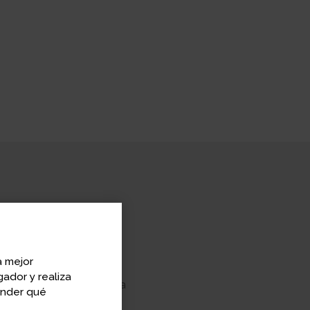
os más brillantes del
a mejor
rsas del conocimiento:
ador y realiza
 la meteorología, la teoría
ender qué
 En 1999 fue elegido por