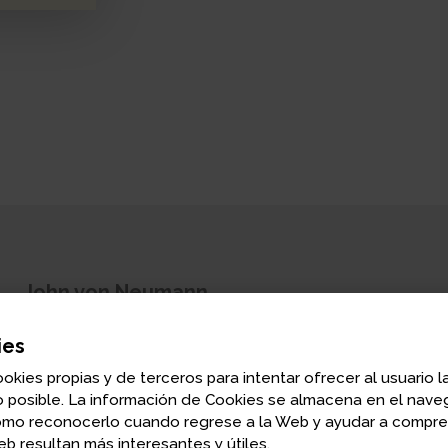
John von Neumann
Matemático
ies
John von Neumann (1903-1957) fue uno de los matemátic
ookies propias y de terceros para intentar ofrecer al usuario l
siglo XX, y su legado se extiende por las ramas más dive
 posible. La información de Cookies se almacena en el naveg
hizo contribuciones básicas a la física cuántica, la lógica,
omo reconocerlo cuando regrese a la Web y ayudar a compr
de los ordenadores y la economía, entre otras materias.
b resultan más interesantes y útiles.