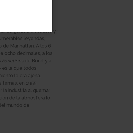
ntar la mejor
n el uso del poder de la
ta. Su genio indiscutible y
numerables leyendas,
o de Manhattan. A los 6
e ocho decimales, a los
s Fonctions
de Borel y a
e es la que todos
miento le era ajena.
s temas, en 1955
 la industria al quemar
ción de la atmósfera lo
 del mundo de