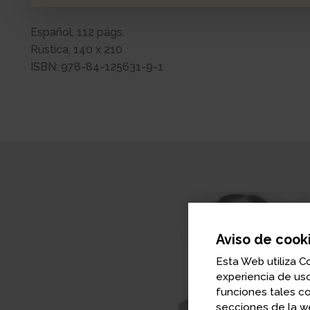
Español, 112 págs.
Rústica, 140 x 210
ISBN: 978-84-125631-9-1
Aviso de cook
Esta Web utiliza C
experiencia de uso
funciones tales c
secciones de la we