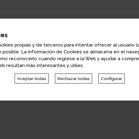
ies
ookies propias y de terceros para intentar ofrecer al usuario l
Charles I. Jones
 posible. La información de Cookies se almacena en el naveg
Catedrático de Economía en la University of C
omo reconocerlo cuando regrese a la Web y ayudar a compr
b resultan más interesantes y útiles.
Catedrático de economía en Berkeley, Charles I. Jones es
estudio del crecimiento económico a largo plazo.
Aceptar todas
Rechazar todas
Configurar