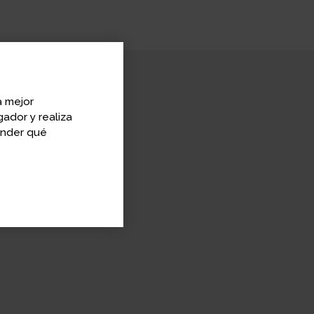
a mejor
ador y realiza
alifornia, Berkeley
ender qué
 especialista en el