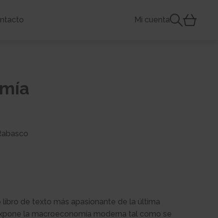
ntacto
Mi cuenta
mía
 Rabasco
 libro de texto más apasionante de la última
 expone la macroeconomía moderna tal como se