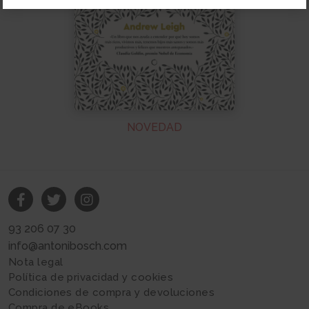
NOVEDAD
93 206 07 30
info@antonibosch.com
Nota legal
Política de privacidad y cookies
Condiciones de compra y devoluciones
Compra de eBooks