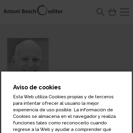
Aviso de cookies
Esta Web utiliza Cookies propias y de terceros
Eduard P. Lazear
para intentar ofrecer al usuario la mejor
Catedrático de Gestión de los Recursos
experiencia de uso posible. La información de
Humanos y de Economía de la Graduate
Cookies se almacena en el navegador y realiza
School of Business de Stanford University
funciones tales como reconocerlo cuando
regrese a la Web y ayudar a comprender qué
Edward P. Lazear es el colaborador principal Morris