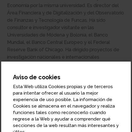
Economía por la misma universidad. Es director del
Área Financiera y de Digitalización y del Observatorio
de Finanzas y Tecnología de Funcas. Ha sido
consultor e investigador visitante en las
Universidades de Módena y Bolonia, el Banco
Mundial, el Banco Central Europeo y el Federal
Reserve Bank of Chicago. Ha dirigido proyectos de
investigación nacionales e internacionales
financiados por la Comisión Europea, el Ministerio de
Ciencia y Tecnología y diversos organismos
Aviso de cookies
internacionales, y ha prestado consultoría a
entidades financieras y participantes en el mercado
Esta Web utiliza Cookies propias y de terceros
para intentar ofrecer al usuario la mejor
de pagos. Ha publicado artículos en revistas
experiencia de uso posible. La información de
científicas internacionales de primer nivel y es
Cookies se almacena en el navegador y realiza
colaborador habitual en diversos medios de
funciones tales como reconocerlo cuando
comunicación.
regrese a la Web y ayudar a comprender qué
secciones de la web resultan más interesantes y
útiles.