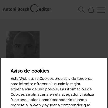
Aviso de cookies
Esta Web utiliza Cookies propias y de terceros
José García Montalvo
para intentar ofrecer al usuario la mejor
Profesor de Economía en la Universitat
experiencia de uso posible. La información de
Pompeu Fabra
Cookies se almacena en el navegador y realiza
funciones tales como reconocerlo cuando
José García Montalvo compagina su labor docente
regrese a la Web y ayudar a comprender qué
con la investigación. Es autor de diez libros y