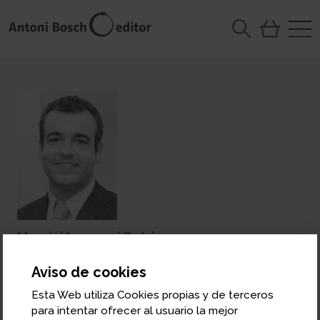
Maurici Lucena i Betriu
Presidente y consejero delegado de AENA
SME
Aviso de cookies
Esta Web utiliza Cookies propias y de terceros
Licenciado en Ciencias Económicas y Empresariales
para intentar ofrecer al usuario la mejor
por la Universitat Pompeu Fabra de Barcelona (UPF)