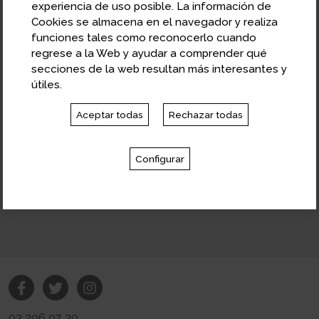
experiencia de uso posible. La información de
y máster en Economía y Finanzas por el Centro de
Cookies se almacena en el navegador y realiza
Estudios Monetarios y Financieros (CEMFI).
funciones tales como reconocerlo cuando
regrese a la Web y ayudar a comprender qué
En el pasado, ha sido, entre otros, analista en la
secciones de la web resultan más interesantes y
consultora Solchaga Recio & asociados, profesor
útiles.
asociado de Economía Industrial en la Universidad
Carlos III de Madrid, director general de la agencia de
Aceptar todas
Rechazar todas
innovación del gobierno español (CDTI), presidente
del Consejo de la Agencia Espacial Europea (ESA),
Configurar
vicepresidente ejecutivo de la empresa pública
ISDEFE y portavoz partit dels Socialistes en el
Parlament de Catalunya.
93 206 07 30