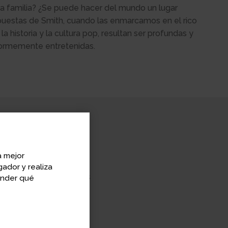
a familia? ¿Se puede hacer del mundo un lugar
puestas de Smith, cuando las enmarcamos en el rico
, la historia y la cultura pop, resultan ser profundas y
normemente entretenidas.
on University
a mejor
ador y realiza
evista a personalidades
ender qué
berts
.