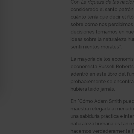
Con
La riqueza de las nacio
considerado el santo patrón
cuánto tenía que decir el f
sobre cómo nos percibimos
decisiones tomamos en nuest
ideas sobre la naturaleza hu
sentimientos morales*.
La mayoría de los economist
economista Russell Roberts
adentró en este libro del fu
probablemente se encontrab
hubiera leído jamás.
En *Cómo Adam Smith puede 
maestra relegada a menudo 
una sabiduría práctica e int
naturaleza humana es tan r
hacernos verdaderamente fel