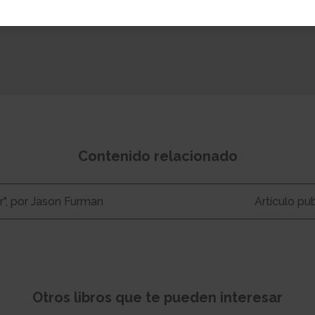
Contenido relacionado
", por Jason Furman
Artículo p
Otros libros que te pueden interesar