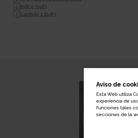
Índice (pdf)
Capítulo 1 (pdf)
Aviso de cook
Esta Web utiliza C
experiencia de uso
funciones tales c
secciones de la we