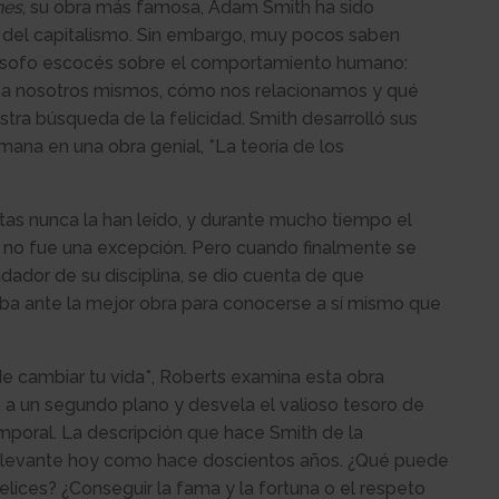
nes
, su obra más famosa, Adam Smith ha sido
 del capitalismo. Sin embargo, muy pocos saben
ilósofo escocés sobre el comportamiento humano:
 a nosotros mismos, cómo nos relacionamos y qué
ra búsqueda de la felicidad. Smith desarrolló sus
mana en una obra genial, *La teoría de los
as nunca la han leído, y durante mucho tiempo el
 no fue una excepción. Pero cuando finalmente se
ndador de su disciplina, se dio cuenta de que
a ante la mejor obra para conocerse a sí mismo que
cambiar tu vida*, Roberts examina esta obra
a un segundo plano y desvela el valioso tesoro de
emporal. La descripción que hace Smith de la
elevante hoy como hace doscientos años. ¿Qué puede
ices? ¿Conseguir la fama y la fortuna o el respeto