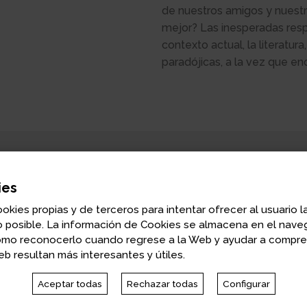
de nuestros amigos y nuestr
mejor? Las inesperadas res
contexto actual, la literatura
paradójicas, a la vez que e
ies
Russell Roberts
Catedrático de Economía en la George Mans
ookies propias y de terceros para intentar ofrecer al usuario l
 posible. La información de Cookies se almacena en el naveg
Además de su actividad académica, Russell Roberts entr
omo reconocerlo cuando regrese a la Web y ayudar a compr
b resultan más interesantes y útiles.
del mundo económico en
EconTalk
.
Vea la siguiente
animación con texto original de Russ Ro
Aceptar todas
Rechazar todas
Configurar