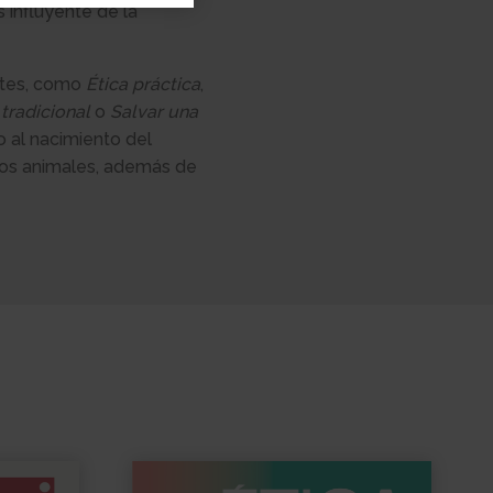
 influyente de la
antes, como
Ética práctica
,
 tradiciona
l
o
Salvar una
o al nacimiento del
 los animales, además de