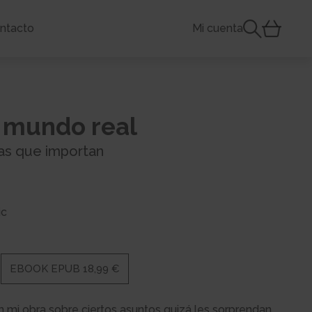
ntacto
Mi cuenta
l mundo real
sas que importan
ic
EBOOK EPUB 18,99 €
n mi obra sobre ciertos asuntos quizá les sorprendan