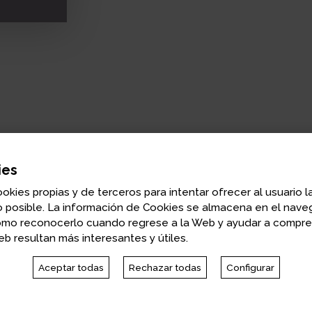
ies
ookies propias y de terceros para intentar ofrecer al usuario l
 posible. La información de Cookies se almacena en el naveg
omo reconocerlo cuando regrese a la Web y ayudar a compr
Peter Singer
b resultan más interesantes y útiles.
Catedrático de Bioética en Princeton Univers
Aceptar todas
Rechazar todas
Configurar
Peter Singer es catedrático de Boiética en Princeton Univ
of Melbourne. Se dio a conocer internacionalmente en 19