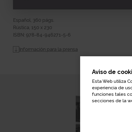
Español, 360 págs.
Rústica, 150 x 230
ISBN: 978-84-946271-5-6
Información para la prensa
Aviso de cook
Esta Web utiliza C
experiencia de uso
funciones tales c
secciones de la we