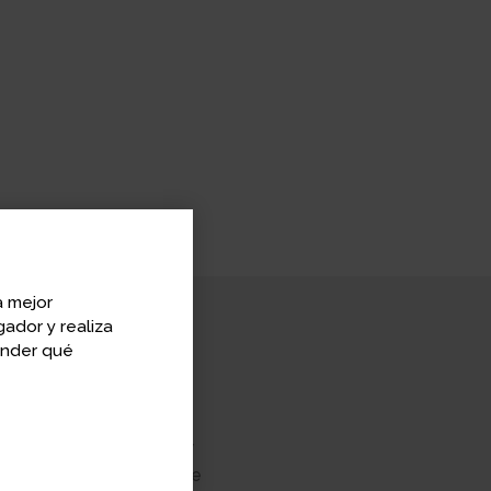
a mejor
ador y realiza
ender qué
ity
ersity y en la University
75 con la publicación de