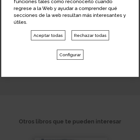
funciones tales como reconocerlo cuando
regrese a la Web y ayudar a comprender qué
Michael J. Ryan
secciones de la web resultan más interesantes y
Biólogo. Catedrático en la University of Texas
útiles.
e investigador
Aceptar todas
Rechazar todas
Michael J. Ryan es catedrático en la University of
Texas e investigador asociado en el Instituto
Configurar
Smithsoniano de Investigaciones Tropicales de
Panamá. Es experto en selección sexual y
comunicación animal. Reside en Austin, Texas.
Otros libros que te pueden interesar