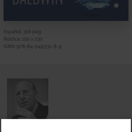
Español, 316 pág.
Rústica, 150 x 230
ISBN: 978-84-949331-8-9