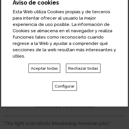
Aviso de cookies
Richard Baldwin
Esta Web utiliza Cookies propias y de terceros
Economista. Director del Centre for Economic
para intentar ofrecer al usuario la mejor
Policy Research (CEPR) de Londres.
experiencia de uso posible. La información de
Richard Baldwin es catedrático de Economía
Cookies se almacena en el navegador y realiza
funciones tales como reconocerlo cuando
Internacional en el Graduate Institute of International
regrese a la Web y ayudar a comprender qué
and Development Studies de Ginebra y Director del
secciones de la web resultan más interesantes y
Centre for Economic Policy Research (CEPR) de
útiles.
Londres.
Aceptar todas
Rechazar todas
Configurar
Contenido relacionado
"The fight over robots threatening American jobs",