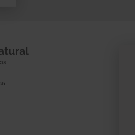
atural
mos
ch