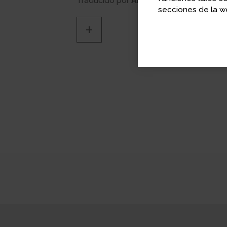
Traducido por
Antoni Bosch Domène
secciones de la we
+