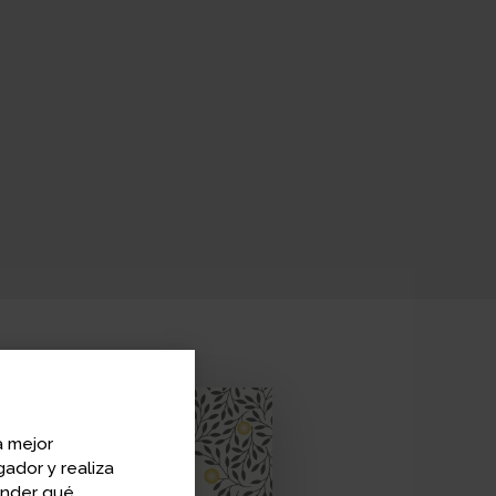
a mejor
ador y realiza
ender qué